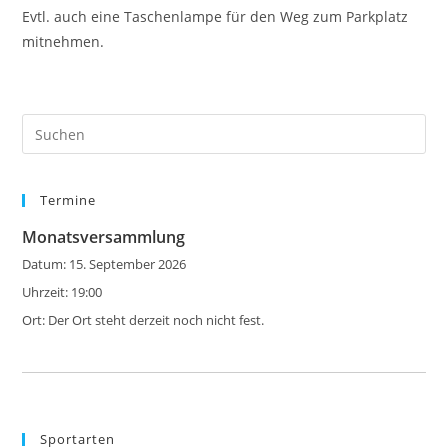
Evtl. auch eine Taschenlampe für den Weg zum Parkplatz
mitnehmen.
Pre
Es
to
Termine
clo
the
Monatsversammlung
sea
Datum:
15. September 2026
pan
Uhrzeit:
19:00
Ort:
Der Ort steht derzeit noch nicht fest.
Sportarten