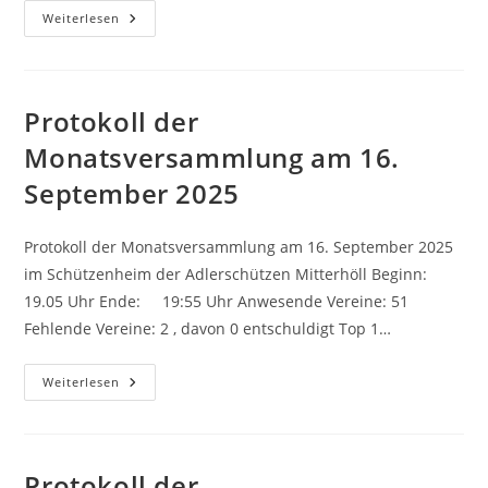
Protokoll
Weiterlesen
Der
Monatsversammlung
Am
18.
November
2025
Protokoll der
Monatsversammlung am 16.
September 2025
Protokoll der Monatsversammlung am 16. September 2025
im Schützenheim der Adlerschützen Mitterhöll Beginn:
19.05 Uhr Ende: 19:55 Uhr Anwesende Vereine: 51
Fehlende Vereine: 2 , davon 0 entschuldigt Top 1…
Protokoll
Weiterlesen
Der
Monatsversammlung
Am
16.
September
2025
Protokoll der