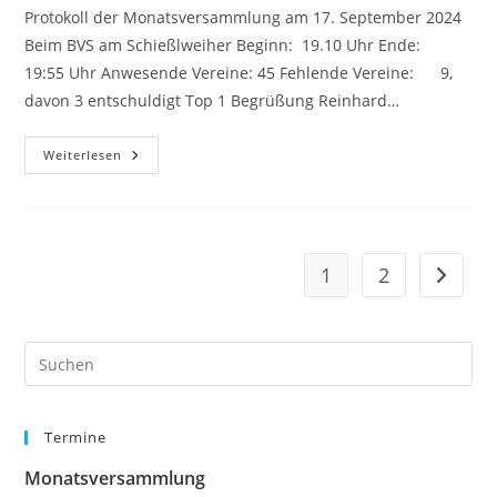
Protokoll der Monatsversammlung am 17. September 2024
Beim BVS am Schießlweiher Beginn: 19.10 Uhr Ende:
19:55 Uhr Anwesende Vereine: 45 Fehlende Vereine: 9,
davon 3 entschuldigt Top 1 Begrüßung Reinhard…
Protokoll
Weiterlesen
Der
Monatsversammlung
Vom
17.
September
2024
1
2
Zur näc
Pre
Es
to
Termine
clo
the
Monatsversammlung
sea