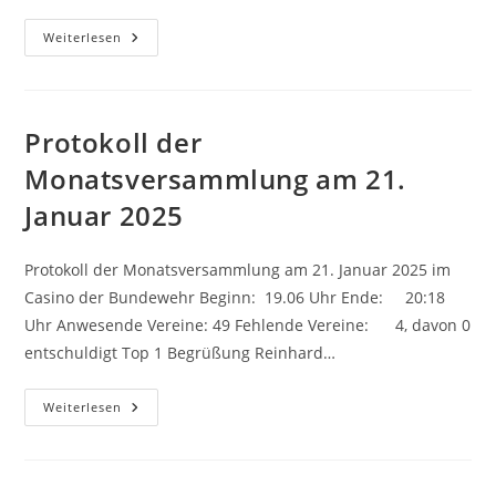
Protokoll
Weiterlesen
Der
Jahreshauptversammlung
Am
18.
März
2025
Protokoll der
Monatsversammlung am 21.
Januar 2025
Protokoll der Monatsversammlung am 21. Januar 2025 im
Casino der Bundewehr Beginn: 19.06 Uhr Ende: 20:18
Uhr Anwesende Vereine: 49 Fehlende Vereine: 4, davon 0
entschuldigt Top 1 Begrüßung Reinhard…
Protokoll
Weiterlesen
Der
Monatsversammlung
Am
21.
Januar