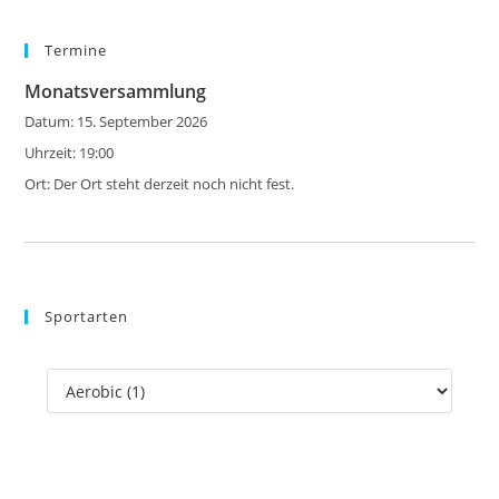
to
Termine
clo
the
Monatsversammlung
sea
Datum:
15. September 2026
pan
Uhrzeit:
19:00
Ort:
Der Ort steht derzeit noch nicht fest.
Sportarten