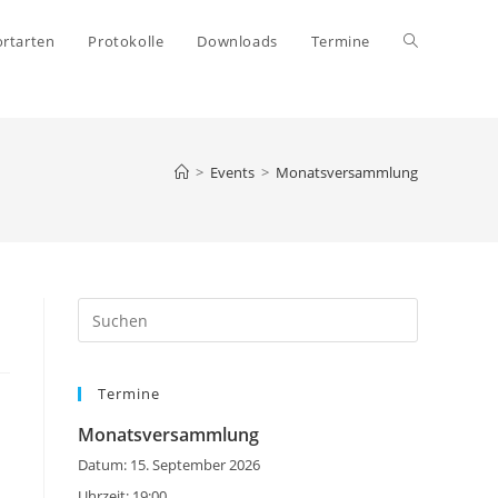
Website-
rtarten
Protokolle
Downloads
Termine
Suche
>
Events
>
Monatsversammlung
umschalten
Press
Escape
to
Termine
close
the
Monatsversammlung
search
Datum:
15. September 2026
panel.
Uhrzeit:
19:00