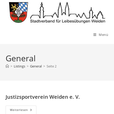
Zum
Inhalt
springen
Menü
General
>
Listings
>
General
>
Seite 2
Justizsportverein Weiden e. V.
Justizsportverein
Weiterlesen
Weiden