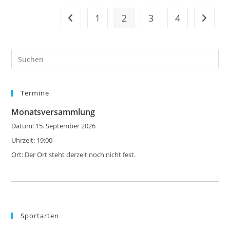
1
2
3
4
Zur vorherigen Seite
Zur näc
Pre
Es
to
Termine
clo
the
Monatsversammlung
sea
Datum:
15. September 2026
pan
Uhrzeit:
19:00
Ort:
Der Ort steht derzeit noch nicht fest.
Sportarten