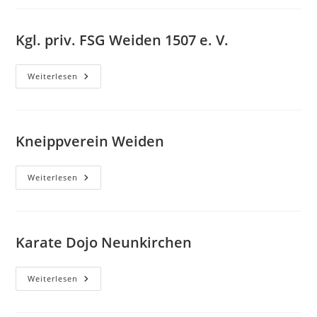
E.
V.
Kgl. priv. FSG Weiden 1507 e. V.
Kgl.
Weiterlesen
Priv.
FSG
Weiden
1507
E.
V.
Kneippverein Weiden
Kneippverein
Weiterlesen
Weiden
Karate Dojo Neunkirchen
Karate
Weiterlesen
Dojo
Neunkirchen