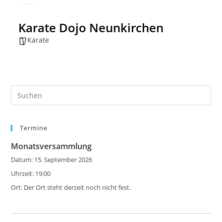
Karate Dojo Neunkirchen
Karate
Pre
Es
to
Termine
clo
the
Monatsversammlung
sea
Datum:
15. September 2026
pan
Uhrzeit:
19:00
Ort:
Der Ort steht derzeit noch nicht fest.