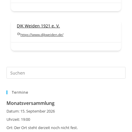
DJK Weiden 1921 e. V.
https://www.djkweiden.de/
Pre
Es
to
Termine
clo
the
Monatsversammlung
sea
Datum:
15. September 2026
pan
Uhrzeit:
19:00
Ort:
Der Ort steht derzeit noch nicht fest.