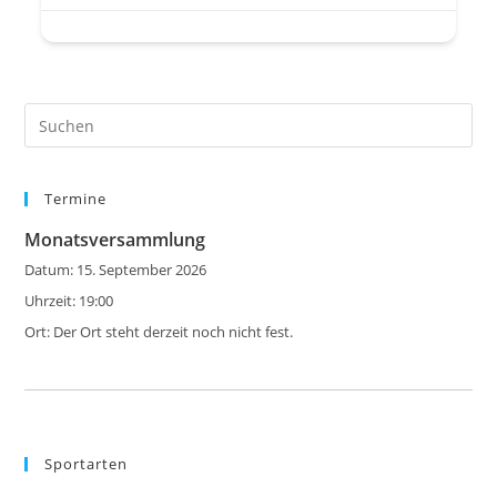
Pre
Es
to
Termine
clo
the
Monatsversammlung
sea
Datum:
15. September 2026
pan
Uhrzeit:
19:00
Ort:
Der Ort steht derzeit noch nicht fest.
Sportarten