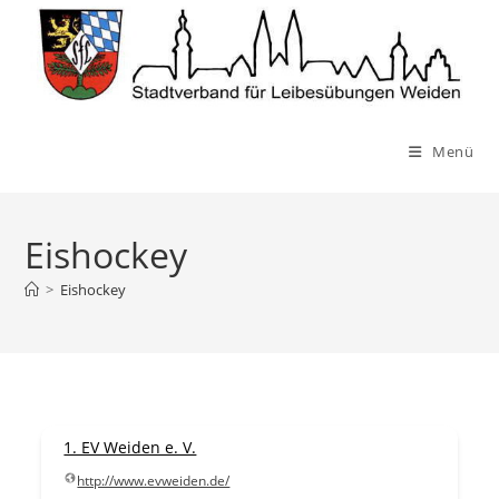
Zum
Inhalt
springen
Menü
Eishockey
>
Eishockey
1. EV Weiden e. V.
http://www.evweiden.de/