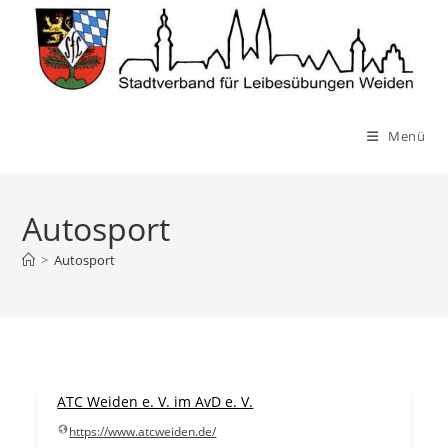
Zum
Inhalt
springen
Menü
Autosport
>
Autosport
ATC Weiden e. V. im AvD e. V.
https://www.atcweiden.de/