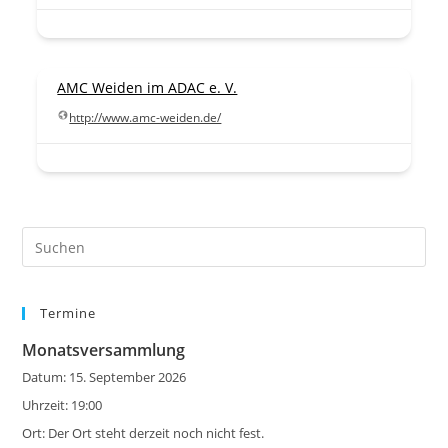
AMC Weiden im ADAC e. V.
http://www.amc-weiden.de/
Pre
Es
to
Termine
clo
the
Monatsversammlung
sea
Datum:
15. September 2026
pan
Uhrzeit:
19:00
Ort:
Der Ort steht derzeit noch nicht fest.