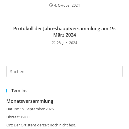
4. Oktober 2024
Protokoll der Jahreshauptversammlung am 19.
März 2024
28. Juni 2024
Pre
Es
to
Termine
clo
the
Monatsversammlung
sea
Datum:
15. September 2026
pan
Uhrzeit:
19:00
Ort:
Der Ort steht derzeit noch nicht fest.