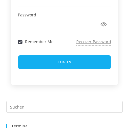
Password
Remember Me
Recover Password
LOG IN
Pre
Es
to
Termine
clo